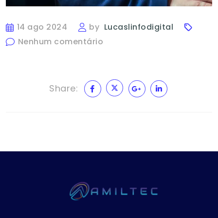
14 ago 2024
by
Lucaslinfodigital
Nenhum comentário
Share: