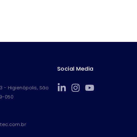
Social Media
13 - Higienópolis, São
39-050
tec.com.br