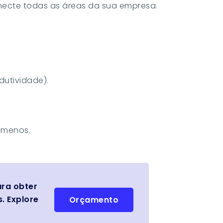
necte todas as áreas da sua empresa.
dutividade).
 menos.
ara obter
. Explore
Orçamento