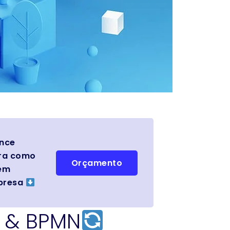
ance
bra como
Orçamento
dem
mpresa
M & BPMN