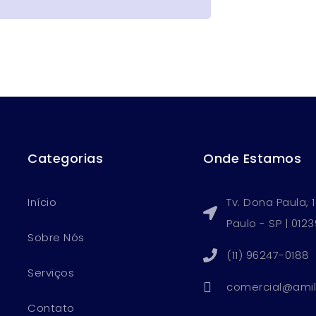
Categorias
Onde Estamos
Início
Tv. Dona Paula, 
Paulo - SP | 012
Sobre Nós
(11) 96247-0188
Serviços
comercial@amil
Contato